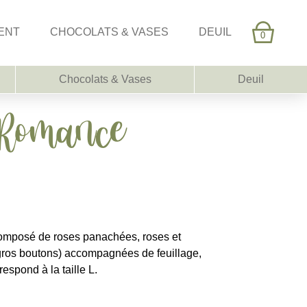
ENT
CHOCOLATS & VASES
DEUIL
0
Chocolats & Vases
Deuil
 Romance
composé de roses panachées, roses et
gros boutons) accompagnées de feuillage,
spond à la taille L.