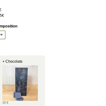
€
95€
composition
+ Chocolats
10 €