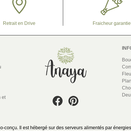
Retrait en Drive
Fraicheur garantie
Lien vers la page d'accueil
INF
Bou
u
Com
Fleu
Pla
Cho
Deui
 et
Facebook
Instagram
co-conçu. Il est hébergé sur des serveurs alimentés par énergie