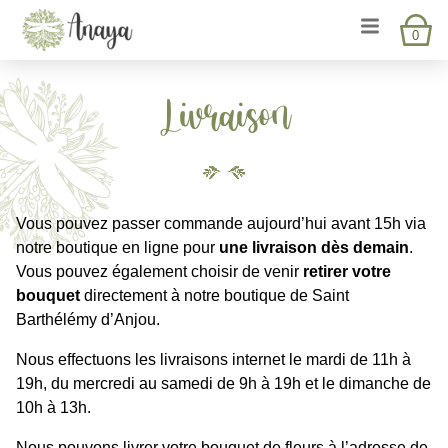
Accéder
Menu
Accéder
Lien vers la page d'accueil
Ouvrir et fe
au
au
0
contenu
pied
de
page
Livraison
Vous pouvez passer commande aujourd’hui avant 15h via
notre boutique en ligne pour
une livraison dès demain
.
Vous pouvez également choisir de venir
retirer votre
bouquet
directement à notre boutique de Saint
Barthélémy d’Anjou.
Nous effectuons les livraisons internet le mardi de 11h à
19h, du mercredi au samedi de 9h à 19h et le dimanche de
10h à 13h.
Nous pouvons livrer votre bouquet de fleurs à l’adresse de