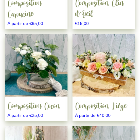
choisies
Composition
Composition Clin
sur
Capucine
d’Oeil
la
À partir de
€
65,00
€
15,00
page
du
Ce
Ce
produit
produit
produit
a
a
plusieurs
plusieurs
variations.
variations.
Les
Les
options
options
peuvent
peuvent
être
être
choisies
choisies
Composition Cocon
Composition Liège
sur
sur
À partir de
€
25,00
À partir de
€
40,00
la
la
page
page
Ce
Ce
du
du
produit
produit