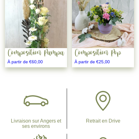
produit
produit
a
a
plusieurs
plusieurs
variations.
variations.
Les
Les
options
options
peuvent
peuvent
être
être
Composition Pampa
Composition Pop
choisies
choisies
À partir de
€
60,00
À partir de
€
25,00
sur
sur
la
la
page
page
du
du
produit
produit
Livraison sur Angers et
Retrait en Drive
ses environs